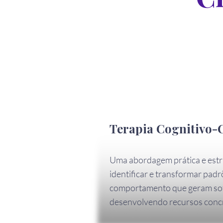
Terapia Cognitivo
Uma abordagem prática e estr
identificar e transformar pad
comportamento que geram so
desenvolvendo recursos concre