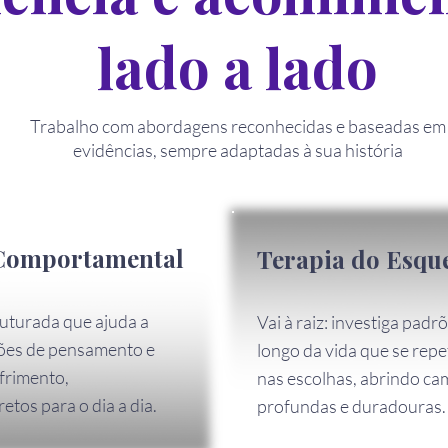
lado a lado
Trabalho com abordagens reconhecidas e baseadas em
evidências, sempre adaptadas à sua história
-Comportamental
Terapia do Esq
uturada que ajuda a
Vai à raiz: investiga pad
rões de pensamento e
longo da vida que se rep
frimento,
nas escolhas, abrindo c
tos para o dia a dia.
profundas e duradouras.