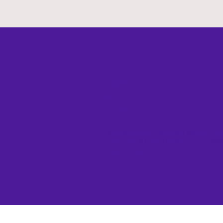
Psicoterapia e ment
de carreira para
adolescentes e adult
Um espaço seguro para transforma
pesa em autoconhecimento, equilíb
novas escolhas.