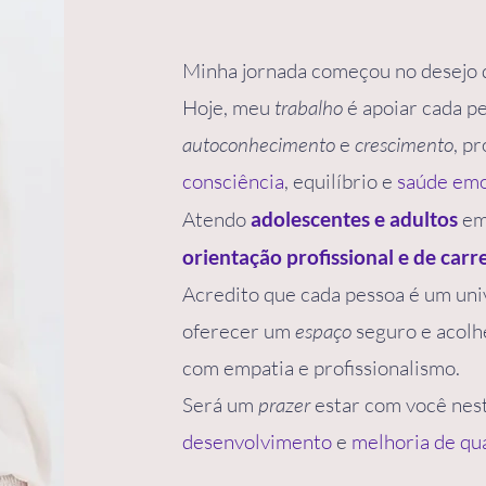
Minha jornada começou no desejo
Hoje, meu
trabalho
é apoiar cada p
autoconhecimento
e
crescimento
, p
consciência
, equilíbrio e
saúde emo
Atendo
adolescentes e adultos
em
orientação profissional e de carre
Acredito que cada pessoa é um uni
oferecer um
espaço
seguro e acolh
com empatia e profissionalismo.
Será um
prazer
estar com você nes
desenvolvimento
e
melhoria de qua