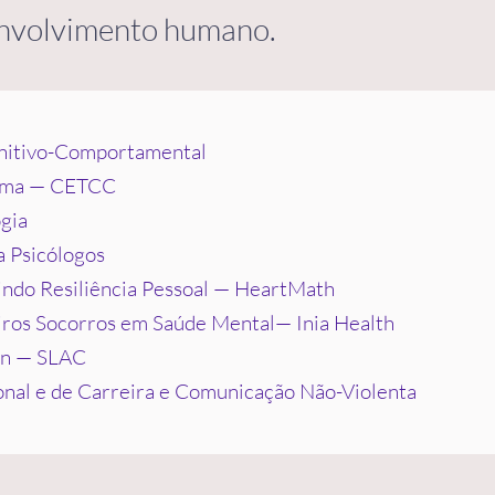
envolvimento humano.
nitivo-Comportamental
uema — CETCC
gia
 Psicólogos
ndo Resiliência Pessoal — HeartMath
iros Socorros em Saúde Mental— Inia Health
ion — SLAC
onal e de Carreira e Comunicação Não-Violenta