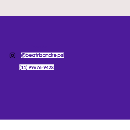
Contato:
@beatrizandre.psi
(11) 99676-9428