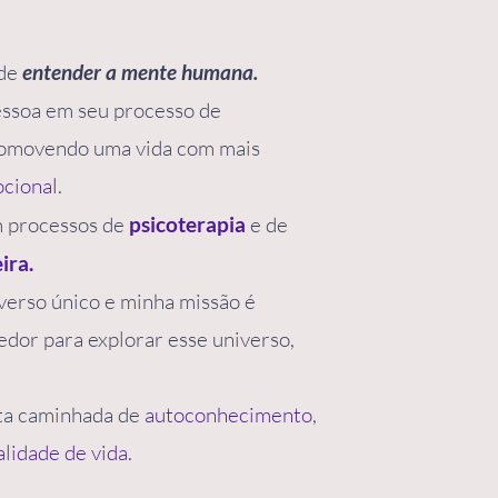
 de
entender a mente humana.
essoa em seu processo de
romovendo uma vida com mais
cional
.
 processos de
psicoterapia
e de
ira.
verso único e minha missão é
edor para explorar esse universo,
ta caminhada de
autoconhecimento
,
lidade de vida.